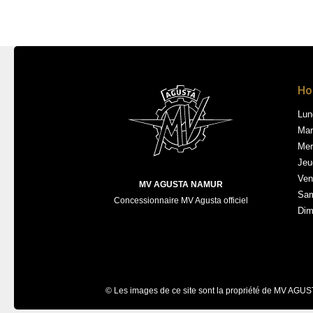
Ho
Lun
Mar
Mer
Jeu
Ven
MV AGUSTA NAMUR
Sam
Concessionnaire MV Agusta officiel
Dim
© Les images de ce site sont la propriété de MV AGU