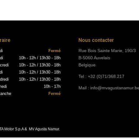
raire
Nous contacter
Rue Bois Sainte Marie, 190/3
di
Fermé
B-5060 Auvelais
di
10h - 12h / 13h30 - 18h
Belgique
credi
10h - 12h / 13h30 - 18h
di
10h - 12h / 13h30 - 18h
Tel :
+32 (
0)71/368.217
dredi
10h - 12h / 13h30 - 18h
edi
10h - 17h
Mail :
info@mvagustanamur.b
anche
Fermé
STA Motor S.p.A & MV Agusta Namur.