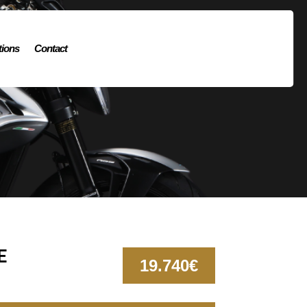
ions
Contact
E
19.740€